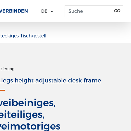
VERBINDEN
GO
DE
teckiges Tischgestell
izierung
legs height adjustable desk frame
eibeiniges,
eiteiliges,
eimotoriges