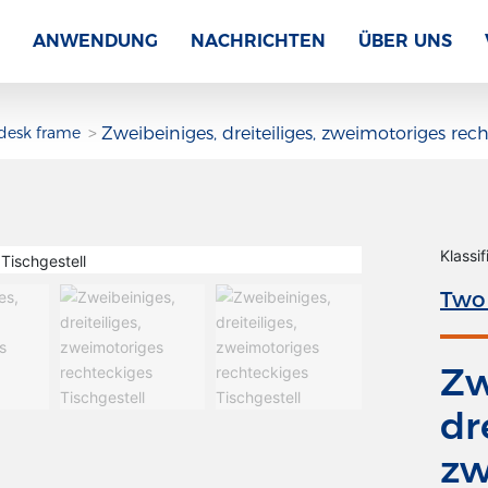
T
ANWENDUNG
NACHRICHTEN
ÜBER UNS
 desk frame
Zweibeiniges, dreiteiliges, zweimotoriges rech
Klassif
Two 
Zw
dr
zw