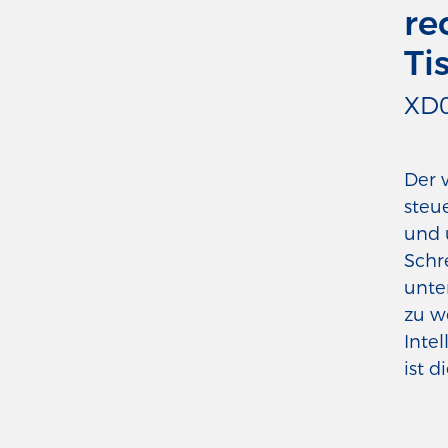
re
Ti
XD0
Der 
steu
und 
Schr
unte
zu w
Intel