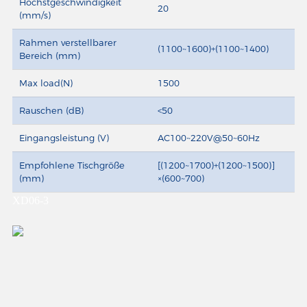
Höchstgeschwindigkeit
20
(mm/s)
Rahmen verstellbarer
(1100~1600)+(1100~1400)
Bereich (mm)
Max load(N)
1500
Rauschen (dB)
<50
Eingangsleistung (V)
AC100~220V@50~60Hz
Empfohlene Tischgröße
[(1200~1700)+(1200~1500)]
(mm)
×(600~700)
XD06-3